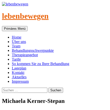
Zum
Inhalt
springen
lebenbewegen
Suchen
Primäres Menü
Home
Über uns
Team
Behandlungsschwerpunkte
Therapieangebot
Tarife
So kommen Sie zu Ihrer Behandlung
Lageplan
Kontakt
Aktuelles
Impressum
Suchen
nach:
Michaela Kerner-Stepan